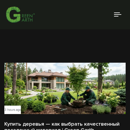
Tog
navi
3 hours ago
Купить деревья — как выбрать качественный
посадочный материал | Green Garth